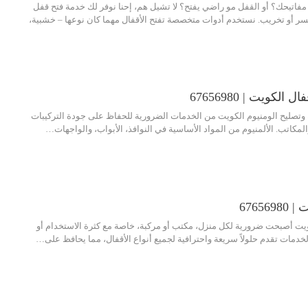
فاتيحك؟ أو القفل مو راضي يفتح؟ لا تشيل هم، إحنا نوفر لك خدمة فتح قفل
ر أو تخريب. نستخدم أدوات متخصصة تفتح الأقفال مهما كان نوعها – خشبية،
لكويت | 67656980
 وتصليح الومنيوم الكويت من الخدمات الضرورية للحفاظ على جودة التركيبات
المكاتب. الألمنيوم من المواد الأساسية في النوافذ، الأبواب، والواجهات…
67656
يت أصبحت ضرورية لكل منزل، مكتب أو مركبة، خاصة مع كثرة الاستخدام أو
لخدمات تقدم حلولاً سريعة واحترافية لجميع أنواع الأقفال، مما يحافظ على…