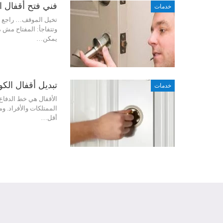
فني فتح أقفال الكويت 
خدمات
تخيل الموقف… راجع من
وتتفاجأ: المفتاح مش 
يمكن…
تبديل أقفال الكويت | 0
خدمات
الأقفال هي خط الدفاع 
الممتلكات والأفراد. وم
أقل…