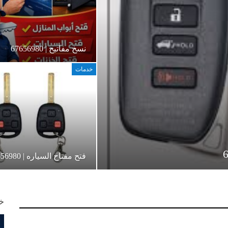
نسخ مفاتيح | 67656980
خدمات
فتح مفتاح السياره | 67656980
خد