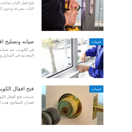
فتح قفل الباب ضاعت م
الباب بسرعة وبدون كس
…
صيانه وتصليح اقفال ا
خدمات
في الكويت، تعد صيانه
المعدنية في المنازل و
فتح اففال الكويت | 980
خدمات
خدمات فتح أقفال الكو
فقدان المفاتيح. هذه ا